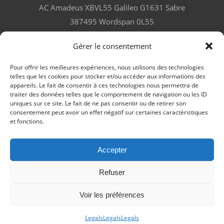
AC Amadeus XBVL55 Galileo G1631 Sabre
387495 Wordspan 0L55
Gérer le consentement
Pour offrir les meilleures expériences, nous utilisons des technologies
telles que les cookies pour stocker et/ou accéder aux informations des
LES GOURMANDS ET VOYAGEURS
appareils. Le fait de consentir à ces technologies nous permettra de
traiter des données telles que le comportement de navigation ou les ID
TÉMOIGNENT !
SERVICES
F.A.Q
uniques sur ce site. Le fait de ne pas consentir ou de retirer son
consentement peut avoir un effet négatif sur certaines caractéristiques
LA FOIRE AUX QUESTIONS
MENTIONS
et fonctions.
LÉGALES
ACCUEIL – FRANÇAIS
JOB IN MORVAN SAISON 2026
Accepter
Refuser
Voir les préférences
Legals
Legals
Legals