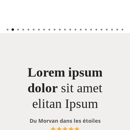
peut
Votr
mous
perti
pist
plais
dans
temp
raiso
L'équ
Lorem ipsum
dolor
sit amet
elitan Ipsum
Du Morvan dans les étoiles