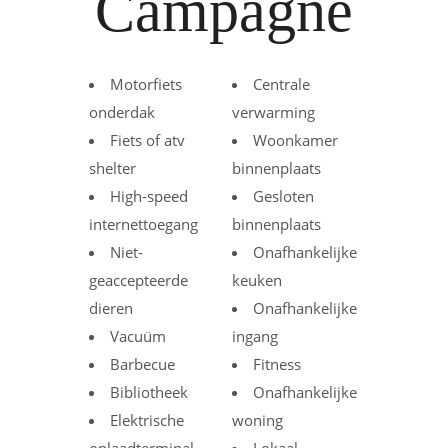
Campagne
Motorfiets
Centrale
onderdak
verwarming
Fiets of atv
Woonkamer
shelter
binnenplaats
High-speed
Gesloten
internettoegang
binnenplaats
Niet-
Onafhankelijke
geaccepteerde
keuken
dieren
Onafhankelijke
Vacuüm
ingang
Barbecue
Fitness
Bibliotheek
Onafhankelijke
Elektrische
woning