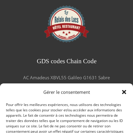
GDS codes Chain Code
AC Amadeus XBVL55 Galileo G1631 Sabre
387495 Wordspan 0L55
Gérer le consentement
Pour offrir les meilleures expériences, nous utilisons des technologies
telles que les cookies pour stocker et/ou accéder aux informations des
appareils. Le fait de consentir à ces technologies nous permettra de
traiter des données telles que le comportement de navigation ou les ID
LES GOURMANDS ET VOYAGEURS
uniques sur ce site. Le fait de ne pas consentir ou de retirer son
consentement peut avoir un effet négatif sur certaines caractéristiques
TÉMOIGNENT !
SERVICES
F.A.Q