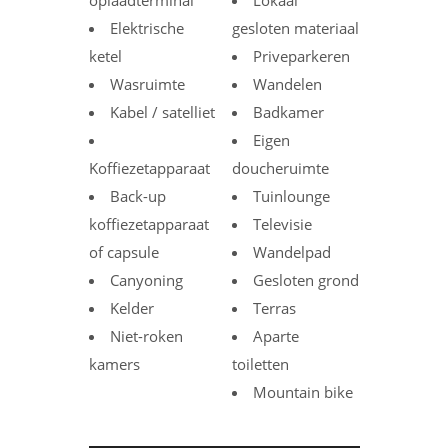
oplaadterminal
Lokaal
Elektrische
gesloten materiaal
ketel
Priveparkeren
Wasruimte
Wandelen
Kabel / satelliet
Badkamer
Eigen
Koffiezetapparaat
doucheruimte
Back-up
Tuinlounge
koffiezetapparaat
Televisie
of capsule
Wandelpad
Canyoning
Gesloten grond
Kelder
Terras
Niet-roken
Aparte
kamers
toiletten
Mountain bike