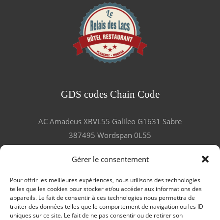
GDS codes Chain Code
AC Amadeus XBVL55 Galileo G1631 Sabre
387495 Wordspan 0L55
Gérer le consentement
Pour offrir les meilleures expériences, nous utilisons des technologies
telles que les cookies pour stocker et/ou accéder aux informations des
LES GOURMANDS ET VOYAGEURS
appareils. Le fait de consentir à ces technologies nous permettra de
traiter des données telles que le comportement de navigation ou les ID
TÉMOIGNENT !
SERVICES
F.A.Q
uniques sur ce site. Le fait de ne pas consentir ou de retirer son