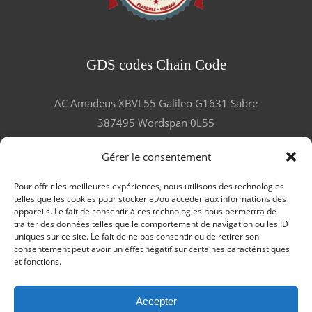
GDS codes Chain Code
AC Amadeus XBVL55 Galileo G1631 Sabre
387495 Wordspan 0L55
Gérer le consentement
Pour offrir les meilleures expériences, nous utilisons des technologies
telles que les cookies pour stocker et/ou accéder aux informations des
LES GOURMANDS ET VOYAGEURS
appareils. Le fait de consentir à ces technologies nous permettra de
traiter des données telles que le comportement de navigation ou les ID
TÉMOIGNENT !
SERVICES
F.A.Q
uniques sur ce site. Le fait de ne pas consentir ou de retirer son
consentement peut avoir un effet négatif sur certaines caractéristiques
LA FOIRE AUX QUESTIONS
MENTIONS
et fonctions.
LÉGALES
ACCUEIL – FRANÇAIS
JOB IN MORVAN SAISON 2026
Accepter