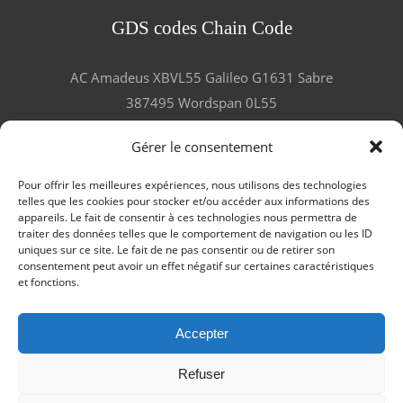
GDS codes Chain Code
AC Amadeus XBVL55 Galileo G1631 Sabre
387495 Wordspan 0L55
Gérer le consentement
Pour offrir les meilleures expériences, nous utilisons des technologies
telles que les cookies pour stocker et/ou accéder aux informations des
LES GOURMANDS ET VOYAGEURS
appareils. Le fait de consentir à ces technologies nous permettra de
traiter des données telles que le comportement de navigation ou les ID
TÉMOIGNENT !
SERVICES
F.A.Q
uniques sur ce site. Le fait de ne pas consentir ou de retirer son
consentement peut avoir un effet négatif sur certaines caractéristiques
LA FOIRE AUX QUESTIONS
MENTIONS
et fonctions.
LÉGALES
ACCUEIL – FRANÇAIS
JOB IN MORVAN SAISON 2026
Accepter
Refuser